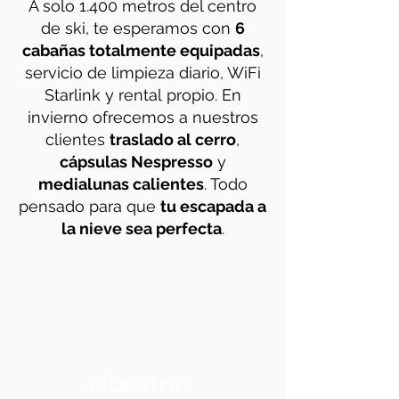
A solo 1.4
00 metros del centro
de ski, te esperamos con
6
cabañas totalmente equipadas
,
servicio de limpieza diario, WiFi
Starlink y r
ental
propio. En
invierno ofrecemos a nuestros
clientes
traslado al cerro
,
cápsulas Nespresso
y
medialunas calientes
. Todo
pensado para que
tu escapada a
la nieve sea perfecta
.
Nuestras