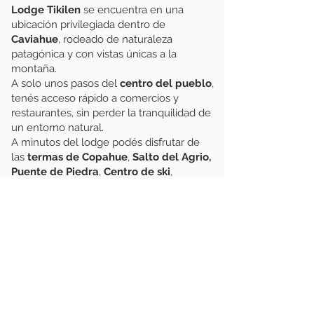
Lodge Tikilen
se encuentra en una
ubicación
privilegiada
dentro de
Caviahue
, rodeado de naturaleza
patagónica y con vistas únicas a la
montaña.
A solo unos pasos del
centro del pueblo
,
tenés acceso rápido a comercios y
restaurantes, sin perder la tranquilidad de
un entorno natural.
A minutos del lodge podés disfrutar de
las
termas de Copahue
,
Salto del Agrio,
Puente de Piedra
,
Centro de ski
,
senderos de trekking,
cascadas, bosques
de araucarias
y mucho más.
VER MAPA